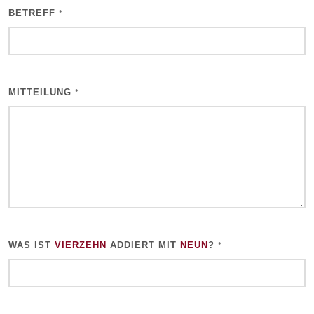
WEBSITE-
BETREFF
*
URL
*
MITTEILUNG
*
WAS IST
VIERZEHN
ADDIERT MIT
NEUN
?
*